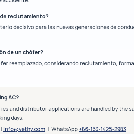
e accidente.
 de reclutamiento?
iterio decisivo para las nuevas generaciones de condu
ión de un chófer?
ófer reemplazado, considerando reclutamiento, forma
king AC?
ies and distributor applications are handled by the 
king days.
il
info@vethy.com
| WhatsApp
+86-153-1425-2983