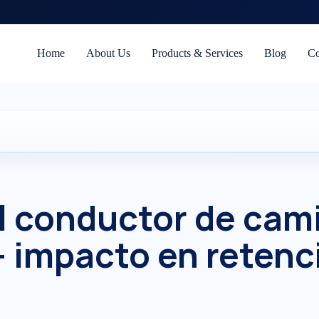
Home
About Us
Products & Services
Blog
Co
l conductor de cam
— impacto en retenc