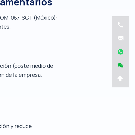
lamentarios
 NOM-087-SCT (México):
ntes.
tación (coste medio de
ón de la empresa.
ción y reduce