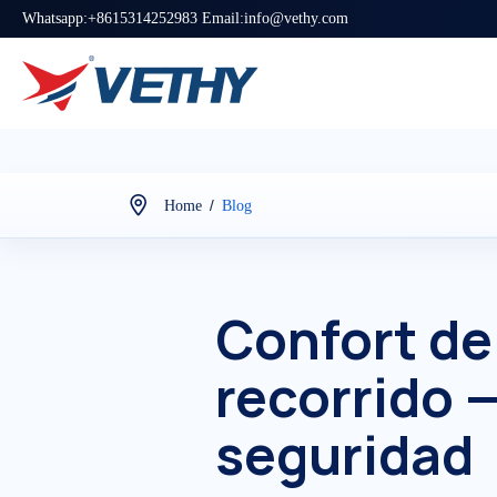
Whatsapp:+8615314252983 Email:info@vethy.com
/
Home
Blog
Confort de
recorrido 
seguridad