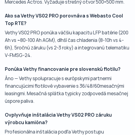
Mercedes Actros. Vyžaduje strešný otvor 500×500 mm.
Ako sa Vethy VS02 PRO porovnáva s Webasto Cool
Top RTE?
Vethy VS02 PRO ponúka väčšiu kapacitu LFP batérie (200
Ah vs ~80-100 Ah AGM), dlhší čas chladenia (8-10h vs 4-
6h), 5ročnú záruku (vs 2-3 roky) a integrovanú telematiku
V-FMSG-24.
Ponúka Vethy financovanie pre slovenskú flotilu?
Áno — Vethy spolupracuje s európskymi partnermi
financujúcimi flotilové vybavenie s 36/48/60mesačnými
leasingmi. Mesačná splátka typicky zodpovedá mesačnej
úspore paliva.
Ovplyvňuje inštalácia Vethy VS02 PRO záruku
výrobcu kamióna?
Profesionálna inštalácia podľa Vethy postupu