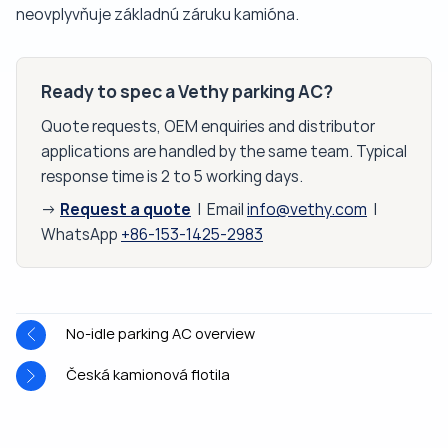
neovplyvňuje základnú záruku kamióna.
Ready to spec a Vethy parking AC?
Quote requests, OEM enquiries and distributor
applications are handled by the same team. Typical
response time is 2 to 5 working days.
Request a quote
→
| Email
info@vethy.com
|
WhatsApp
+86-153-1425-2983
No-idle parking AC overview
Česká kamionová flotila