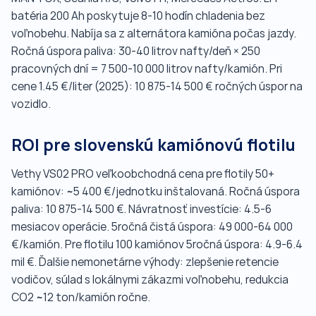
batéria 200 Ah poskytuje 8-10 hodín chladenia bez
voľnobehu. Nabíja sa z alternátora kamióna počas jazdy.
Ročná úspora paliva: 30-40 litrov nafty/deň × 250
pracovných dní = 7 500-10 000 litrov nafty/kamión. Pri
cene 1.45 €/liter (2025): 10 875-14 500 € ročných úspor na
vozidlo.
ROI pre slovenskú kamiónovú flotilu
Vethy VS02 PRO veľkoobchodná cena pre flotily 50+
kamiónov: ~5 400 €/jednotku inštalovaná. Ročná úspora
paliva: 10 875-14 500 €. Návratnosť investície: 4.5-6
mesiacov operácie. 5ročná čistá úspora: 49 000-64 000
€/kamión. Pre flotilu 100 kamiónov 5ročná úspora: 4.9-6.4
mil €. Ďalšie nemonetárne výhody: zlepšenie retencie
vodičov, súlad s lokálnymi zákazmi voľnobehu, redukcia
CO2 ~12 ton/kamión ročne.