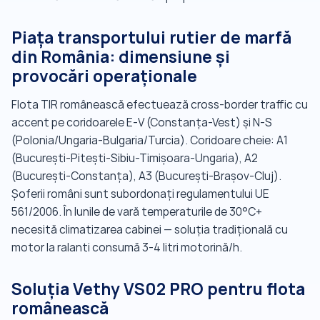
Piața transportului rutier de marfă
din România: dimensiune și
provocări operaționale
Flota TIR românească efectuează cross-border traffic cu
accent pe coridoarele E-V (Constanța-Vest) și N-S
(Polonia/Ungaria-Bulgaria/Turcia). Coridoare cheie: A1
(București-Pitești-Sibiu-Timișoara-Ungaria), A2
(București-Constanța), A3 (București-Brașov-Cluj).
Șoferii români sunt subordonați regulamentului UE
561/2006. În lunile de vară temperaturile de 30°C+
necesită climatizarea cabinei — soluția tradițională cu
motor la ralanti consumă 3-4 litri motorină/h.
Soluția Vethy VS02 PRO pentru flota
românească