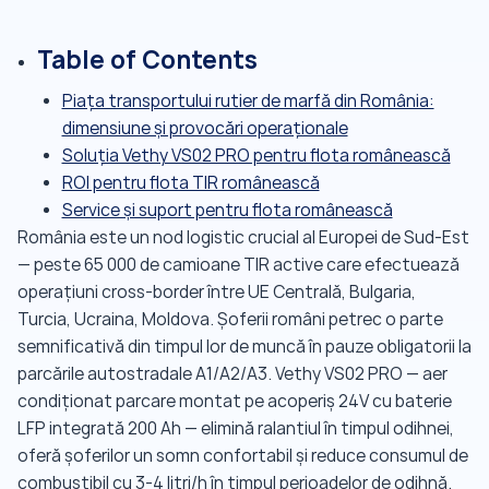
Table of Contents
Piața transportului rutier de marfă din România:
dimensiune și provocări operaționale
Soluția Vethy VS02 PRO pentru flota românească
ROI pentru flota TIR românească
Service și suport pentru flota românească
România este un nod logistic crucial al Europei de Sud-Est
— peste 65 000 de camioane TIR active care efectuează
operațiuni cross-border între UE Centrală, Bulgaria,
Turcia, Ucraina, Moldova. Șoferii români petrec o parte
semnificativă din timpul lor de muncă în pauze obligatorii la
parcările autostradale A1/A2/A3. Vethy VS02 PRO — aer
condiționat parcare montat pe acoperiș 24V cu baterie
LFP integrată 200 Ah — elimină ralantiul în timpul odihnei,
oferă șoferilor un somn confortabil și reduce consumul de
combustibil cu 3-4 litri/h în timpul perioadelor de odihnă.