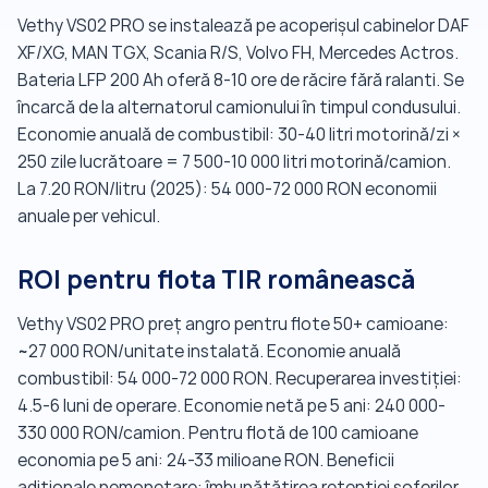
Vethy VS02 PRO se instalează pe acoperișul cabinelor DAF
XF/XG, MAN TGX, Scania R/S, Volvo FH, Mercedes Actros.
Bateria LFP 200 Ah oferă 8-10 ore de răcire fără ralanti. Se
încarcă de la alternatorul camionului în timpul condusului.
Economie anuală de combustibil: 30-40 litri motorină/zi ×
250 zile lucrătoare = 7 500-10 000 litri motorină/camion.
La 7.20 RON/litru (2025): 54 000-72 000 RON economii
anuale per vehicul.
ROI pentru flota TIR românească
Vethy VS02 PRO preț angro pentru flote 50+ camioane:
~27 000 RON/unitate instalată. Economie anuală
combustibil: 54 000-72 000 RON. Recuperarea investiției:
4.5-6 luni de operare. Economie netă pe 5 ani: 240 000-
330 000 RON/camion. Pentru flotă de 100 camioane
economia pe 5 ani: 24-33 milioane RON. Beneficii
adiționale nemonetare: îmbunătățirea retenției șoferilor,