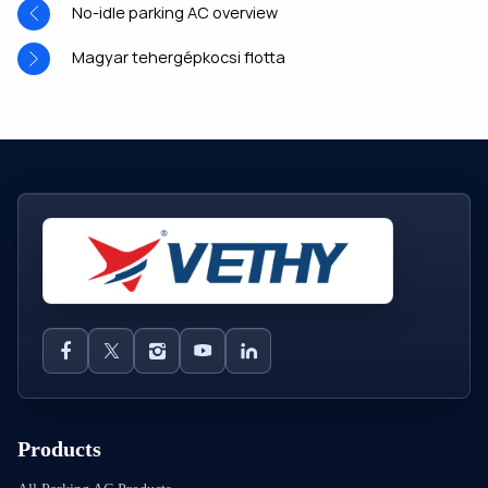
No-idle parking AC overview
Magyar tehergépkocsi flotta
Products