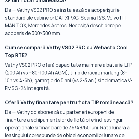
XF din flota românească?
Da — Vethy VS02 PRO se instalează pe acoperișurile
standard ale cabinelor DAF XF/XG, Scania R/S, Volvo FH,
MAN TGX, Mercedes Actros. Necesită deschidere pe
acoperiș de 500×500 mm.
Cum se compară Vethy VS02 PRO cu Webasto Cool
Top RTE?
Vethy VS02 PRO oferă capacitate mai mare a bateriei LFP
(200 Ah vs ~80-100 Ah AGM), timp de răcire mai lung (8-
10h vs 4-6h), garanție de 5 ani (vs 2-3 ani) și telematică V-
FMSG-24 integrată.
Oferă Vethy finanțare pentru flota TIR românească?
Da — Vethy colaborează cu parteneri europeni de
finanțare a echipamentelor de flotă oferind leasinguri
operaționale și financiare de 36/48/60 luni. Rata lunară a
leasingului corespunde de obicei economiilor lunare de