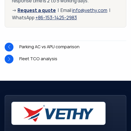
response time is 2 to 5 working days.
Request a quote
→
| Email
info@vethy.com
|
WhatsApp
+86-153-1425-2983
Parking AC vs APU comparison
Fleet TCO analysis